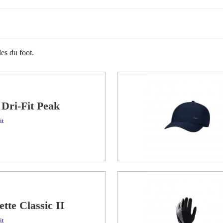
es du foot.
Dri-Fit Peak
it
tte Classic II
it