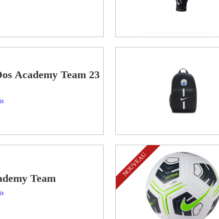
Dos Academy Team 23
it
NOUVEAU
ademy Team
it