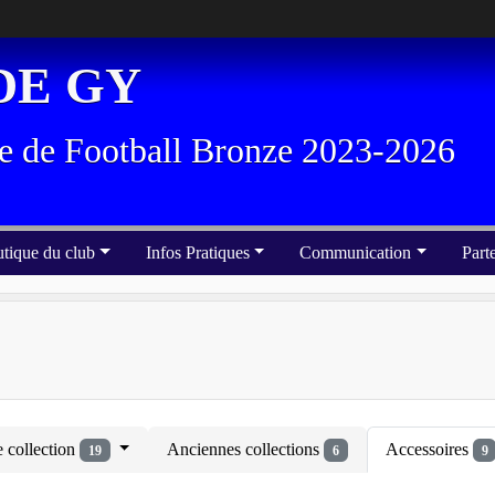
DE GY
e de Football Bronze 2023-2026
tique du club
Infos Pratiques
Communication
Part
 collection
Anciennes collections
Accessoires
19
6
9