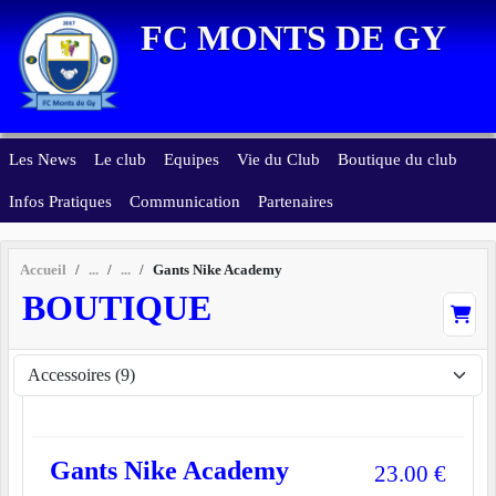
Panneau de gestion des cookies
FC MONTS DE GY
Les News
Le club
Equipes
Vie du Club
Boutique du club
Infos Pratiques
Communication
Partenaires
Accueil
Gants Nike Academy
BOUTIQUE
Gants Nike Academy
23.00
€