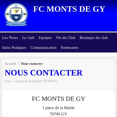
Panneau de gestion des cookies
FC MONTS DE GY
Les News
Le club
Equipes
Vie du Club
Boutique du club
Infos Pratiques
Communication
Partenaires
Accueil
Nous contacter
NOUS CONTACTER
Lieu :
1 place de la Mairie
70700
GY
FC MONTS DE GY
1 place de la Mairie
70700
GY