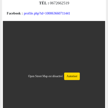
TÉL :
0672662519
Facebook :
profile.php?id=100063660711441
Open Street Map est désactivé.
Autoriser