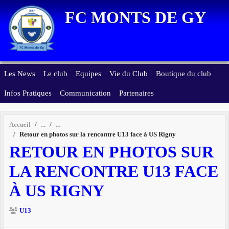
Panneau de gestion des cookies
FC MONTS DE GY
Les News
Le club
Equipes
Vie du Club
Boutique du club
Infos Pratiques
Communication
Partenaires
Accueil
Retour en photos sur la rencontre U13 face à US Rigny
RETOUR EN PHOTOS SUR
LA RENCONTRE U13 FACE
À US RIGNY
U13